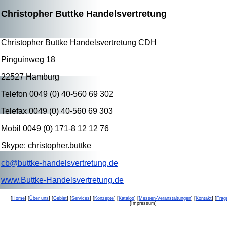
Christopher Buttke Handelsvertretung
Christopher Buttke Handelsvertretung CDH
Pinguinweg 18
22527 Hamburg
Telefon 0049 (0) 40-560 69 302
Telefax 0049 (0) 40-560 69 303
Mobil 0049 (0) 171-8 12 12 76
Skype: christopher.buttke
cb@buttke-handelsvertretung.de
www.Buttke-Handelsvertretung.de
[
Home
] [
Über uns
] [
Gebiet
] [
Services
] [
Konzepte
] [
Katalog
] [
Messen-Veranstaltungen
] [
Kontakt
] [
Frag
[Impressum]