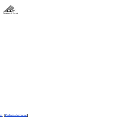
en
] [
Partner-Promotion
]